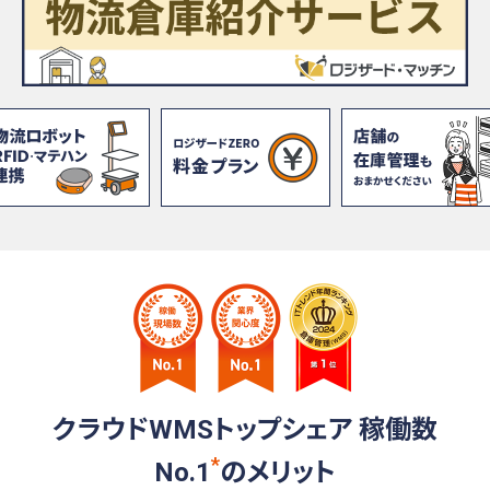
クラウドWMSトップシェア 稼働数
*
No.1
の
メリット