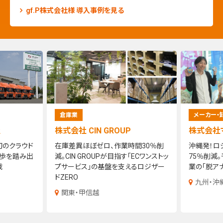
gf.P株式会社様 導入事例を見る
メーカー・卸業
メーカー・
株式会社マルキン海産
マドラス
間30％削
沖縄発！ロジザードZEROで作業工数
億を超すリ
ECワンストッ
75％削減。モズク製品トップシェア企
クス化した
るロジザー
業の「脱アナログ」物流改革
スト削減と
舗メーカー
九州・沖縄
ZERO導入
北陸・東