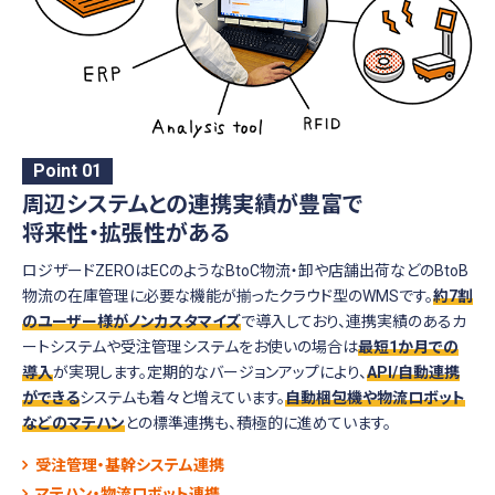
Point 01
周辺システムとの連携実績が豊富で
将来性・拡張性がある
ロジザードZEROはECのようなBtoC物流・卸や店舗出荷などのBtoB
物流の在庫管理に必要な機能が揃ったクラウド型のWMSです。
約7割
のユーザー様がノンカスタマイズ
で導入しており、連携実績のあるカ
ートシステムや受注管理システムをお使いの場合は
最短1か月での
導入
が実現します。定期的なバージョンアップにより、
API/自動連携
ができる
システムも着々と増えています。
自動梱包機や物流ロボット
などのマテハン
との標準連携も、積極的に進めています。
受注管理・基幹システム連携
マテハン・物流ロボット連携