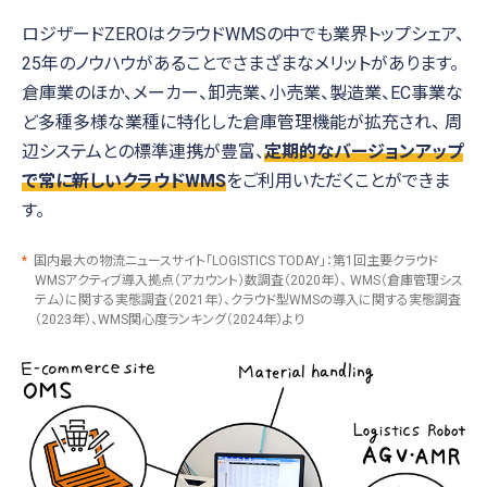
ロジザードZEROはクラウドWMSの中でも業界トップシェア、
25年のノウハウがあることでさまざまなメリットがあります。
倉庫業のほか、メーカー、卸売業、小売業、製造業、EC事業な
ど多種多様な業種に特化した倉庫管理機能が拡充され、
周
辺システムとの標準連携が豊富、
定期的なバージョンアップ
で常に新しいクラウドWMS
をご利用いただくことができま
す。
*
国内最大の物流ニュースサイト「LOGISTICS TODAY」：第1回主要クラウド
WMSアクティブ導入拠点（アカウント）数調査（2020年）、
WMS（倉庫管理シス
テム）に関する実態調査（2021年）、クラウド型WMSの導入に関する実態調査
（2023年）、WMS関心度ランキング（2024年）より