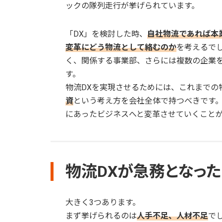
ックの隊列走行が挙げられています。
「DX」を検討した時、
自社物流であれば本
変革にどう物流として絡むのか
を考えるで
く、関係する事業部、さらには複数の企業
す。
物流DXを実現させるためには、これまでの
資
という考え方を会社全体で持つべきです
にあったビジネスへと変革させていくこと
物流DXが急務となっ
大きく3つあります。
まず挙げられるのは
人手不足、人材不足
で