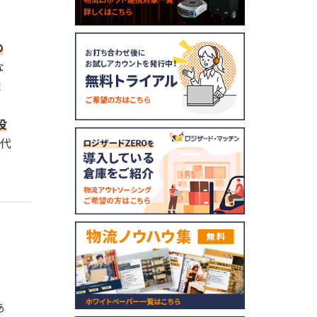
の
な
ま
投
時代
あ