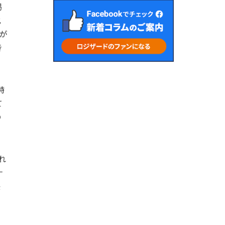
掲
化
が
き
特
て
の
れ
ナ
決