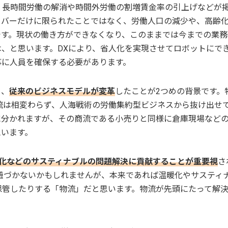
、長時間労働の解消や時間外労働の割増賃金率の引上げなどが
イバーだけに限られたことではなく、労働人口の減少や、高齢
です。現状の働き方ができなくなり、このままでは今までの業務
、と思います。DXにより、省人化を実現させてロボットにで
事に人員を確保する必要があります。
り、
従来のビジネスモデルが変革
したことが2つめの背景です。
流は相変わらず、人海戦術の労働集約型ビジネスから抜け出せ
に分かれますが、その商流である小売りと同様に倉庫現場など
思います。
化などのサスティナブルの問題解決に貢献することが重要視
さ
紐づかないかもしれませんが、本来であれば温暖化やサスティ
保管したりする「物流」だと思います。物流が先頭にたって解