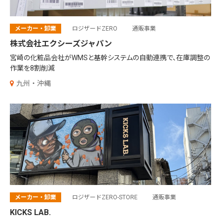
メーカー・卸業
ロジザードZERO
通販事業
株式会社エクシーズジャパン
宮崎の化粧品会社がWMSと基幹システムの自動連携で、在庫調整の
作業を8割削減
九州・沖縄
メーカー・卸業
ロジザードZERO-STORE
通販事業
KICKS LAB.