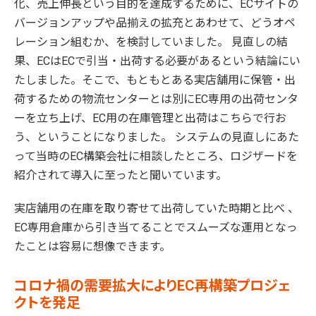
化、売上伸長という目的を達成するために、ECサイトの
バージョンアップや品揃えの拡充とあわせて、どうオペ
レーション組むか、を検討していました。 見直しの結
果、ECはECで引当・出荷する必要があるという結論にい
たしました。そこで、もともとある実店舗用に保管・出
荷するための物流センターとは別にEC専用の出荷センタ
ーを立ち上げ、EC用の在庫管理と出荷はこちらで行お
う、ということになりました。 システムの見直しにあた
って当時のEC構築会社に相談したところ、ロジザードを
紹介されて導入に至ったと聞いています。
実店舗用の在庫を取り寄せて出荷していた時期と比べ 、
EC専用倉庫から引き当てることでスムーズな運用となっ
たことは容易に想像できます。
コロナ禍の需要拡大によりEC再構築プロジェ
クトを発足