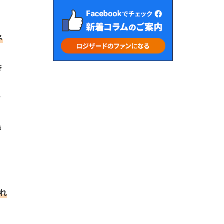
ネ
き
り
ッ
う
れ