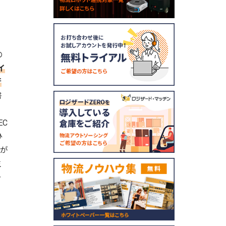
の
イ
行
書
EC
ひ
トが
生
ー