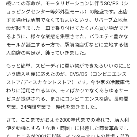
続いての革命が、モータリゼーションに伴うSC/PS（シ
ョッピングセンター等郊外型モール）の隆盛です。出店
する場所は駅前でなくてもよいという、サバーブ立地革
命が起きました。車で乗り付けてたくさん買い物ができ
るように、様々な業態を集積させた、バラエティ豊かな
モールが誕生する一方で、駅前商店街などに立地する個
人商店の客足が、鈍っていきました。
もっと簡単、スピーディに買い物ができたらいいのに...と
いう購入利便に応えたのが、CVS/DS（コンビニエンス
ストア/ディスカウントストア）です。今や家の冷蔵庫代
わりに活用されるほか、モノばかりでなくあらゆるサー
ビスが提供される、まさにコンビニエンスな店。長時間
営業、24時間営業で一時代を築きました。
さて、ここまでがおよそ2000年代までの流れで、購入利
便を動機とする「立地・商圏」に根差した商業革命でし
た。ところが2001年以降、インターネットの登場・普及