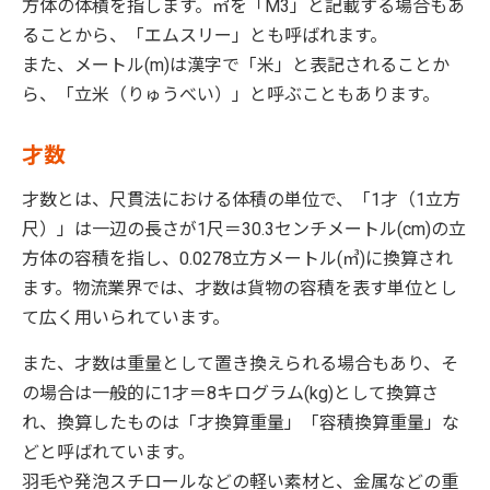
方体の体積を指します。㎥を「M3」と記載する場合もあ
ることから、「エムスリー」とも呼ばれます。
また、メートル(m)は漢字で「米」と表記されることか
ら、「立米（りゅうべい）」と呼ぶこともあります。
才数
才数とは、尺貫法における体積の単位で、「1才（1立方
尺）」は一辺の長さが1尺＝30.3センチメートル(cm)の立
方体の容積を指し、0.0278立方メートル(㎥)に換算され
ます。物流業界では、才数は貨物の容積を表す単位とし
て広く用いられています。
また、才数は重量として置き換えられる場合もあり、そ
の場合は一般的に1才＝8キログラム(kg)として換算さ
れ、換算したものは「才換算重量」「容積換算重量」な
どと呼ばれています。
羽毛や発泡スチロールなどの軽い素材と、金属などの重