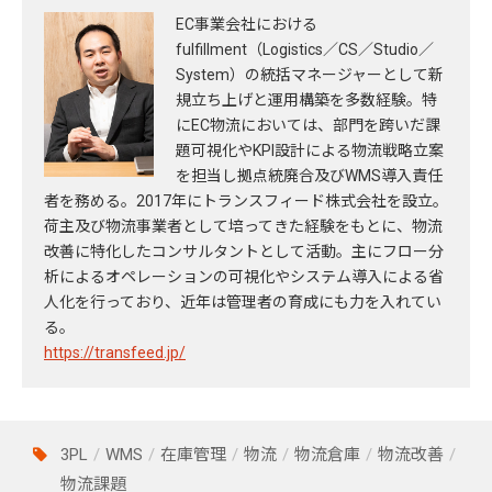
EC事業会社における
fulfillment（Logistics／CS／Studio／
System）の統括マネージャーとして新
規立ち上げと運用構築を多数経験。特
にEC物流においては、部門を跨いだ課
題可視化やKPI設計による物流戦略立案
を担当し拠点統廃合及びWMS導入責任
者を務める。2017年にトランスフィード株式会社を設立。
荷主及び物流事業者として培ってきた経験をもとに、物流
改善に特化したコンサルタントとして活動。主にフロー分
析によるオペレーションの可視化やシステム導入による省
人化を行っており、近年は管理者の育成にも力を入れてい
る。
https://transfeed.jp/
3PL
WMS
在庫管理
物流
物流倉庫
物流改善
物流課題