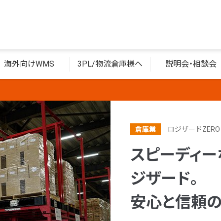
海外向けWMS
3PL/物流倉庫様へ
説明会・相談会
倉庫業
ロジザードZERO
スピーディー
ジザード。
安心と信頼の