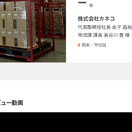
ー 。
株式会社カネコ
代表取締役社長 金子 昌裕
物流課 課長 長谷川 豊 様
関東・甲信越
ビュー動画