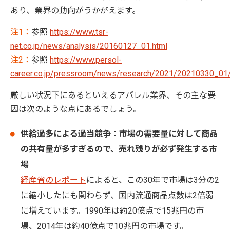
あり、業界の動向がうかがえます。
注1：
参照
https://www.tsr-
net.co.jp/news/analysis/20160127_01.html
注2：
参照
https://www.persol-
career.co.jp/pressroom/news/research/2021/20210330_01
厳しい状況下にあるといえるアパレル業界、その主な要
因は次のような点にあるでしょう。
供給過多による過当競争：市場の需要量に対して商品
の共有量が多すぎるので、売れ残りが必ず発生する市
場
経産省のレポート
によると、この30年で市場は3分の2
に縮小したにも関わらず、国内流通商品点数は2倍弱
に増えています。1990年は約20億点で15兆円の市
場、2014年は約40億点で10兆円の市場です。