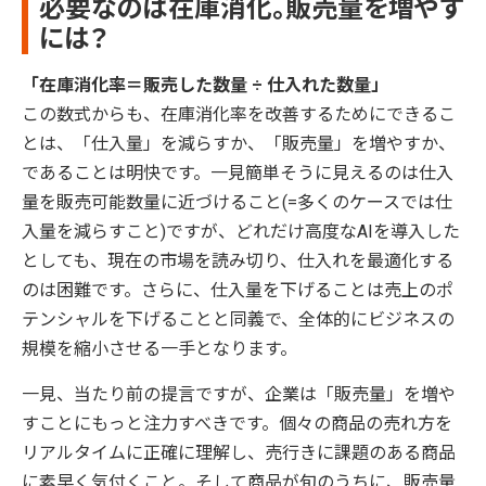
必要なのは在庫消化。販売量を増やす
には？
「在庫消化率＝販売した数量 ÷ 仕入れた数量」
この数式からも、在庫消化率を改善するためにできるこ
とは、「仕入量」を減らすか、「販売量」を増やすか、
であることは明快です。一見簡単そうに見えるのは仕入
量を販売可能数量に近づけること(=多くのケースでは仕
入量を減らすこと)ですが、どれだけ高度なAIを導入した
としても、現在の市場を読み切り、仕入れを最適化する
のは困難です。さらに、仕入量を下げることは売上のポ
テンシャルを下げることと同義で、全体的にビジネスの
規模を縮小させる一手となります。
一見、当たり前の提言ですが、企業は「販売量」を増や
すことにもっと注力すべきです。個々の商品の売れ方を
リアルタイムに正確に理解し、売行きに課題のある商品
に素早く気付くこと。そして商品が旬のうちに、販売量