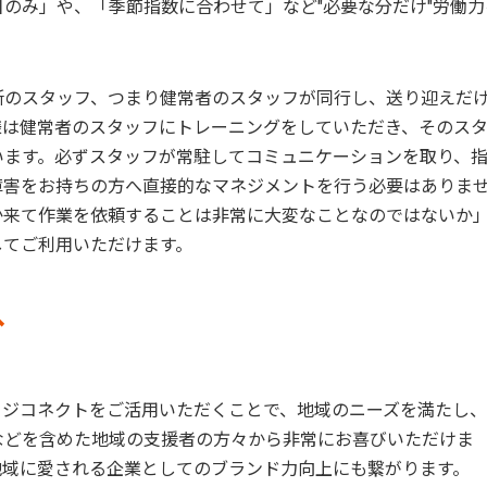
のみ」や、「季節指数に合わせて」など"必要な分だけ"労働力
所のスタッフ、つまり健常者のスタッフが同行し、送り迎えだ
様は健常者のスタッフにトレーニングをしていただき、そのス
います。必ずスタッフが常駐してコミュニケーションを取り、
障害をお持ちの方へ直接的なマネジメントを行う必要はありま
か来て作業を依頼することは非常に大変なことなのではないか
してご利用いただけます。
へ
ロジコネクト
をご活用いただくことで、地域のニーズを満たし
などを含めた地域の支援者の方々から非常にお喜びいただけま
地域に愛される企業としてのブランド力向上にも繋がります。