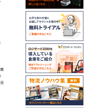
就
不
て
だ
事業
の
機会