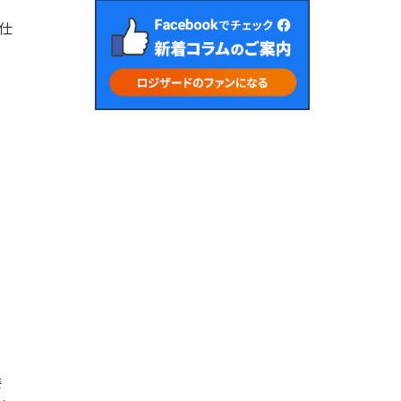
と
仕
め
ま
委