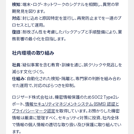
検知
：端末・ログ・ネットワークのシグナルを相関し、異常の早
期発見を図ります。
対応
：封じ込めと原因特定を並行し、再発防止までを一連のプ
ロセスとして運用。
復旧
：耐改ざん性を考慮したバックアップと手順整備により、業
務影響の最小化を目指します。
社内環境の取り組み
社員
：疑似事案を含む教育・訓練を通じ、誤クリックや見逃しを
減らす文化づくり。
仕組み
：自動化された検知・隔離と、専門家の判断を組み合わ
せた運用で、対応のばらつきを抑制。
ロジザード株式会社は、機密情報保護のためSOC2 Type2レ
ポート、
情報セキュリティマネジメントシステム（ISMS）認証と
プライバシーマーク認定
を取得しています。お預かりした機密
情報は厳粛に管理すべく、セキュリティ対策に投資、社内全体
で情報の個人情報の適切な取り扱い及び保護に取り組んでい
ます。