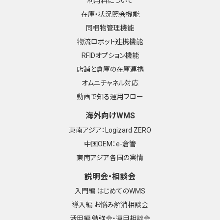
利用料について
在庫・状況照会機能
同梱物管理機能
物流ロボット連携機能
RFIDオプション機能
店舗と倉庫の在庫連携
オムニチャネル対応
動画で知る運用フロー
海外向けWMS
東南アジア：Logizard ZERO
中国OEM：e-倉管
東南アジア各国の実情
説明会・相談会
入門編 はじめてのWMS
導入編 お悩み解消相談会
活用編 勉強会・運用相談会