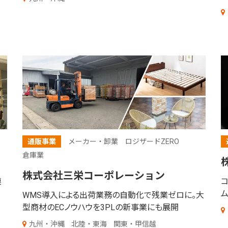
通販事業
メーカー・卸業
ロジザードZERO
倉庫業
株
株式会社三栄コーポレーション
連
ム
WMS導入による出荷業務の自動化で残業ゼロに。大
型商材のECノウハウを3PLの新事業にも展開
九州・沖縄
北陸・東海
関東・甲信越