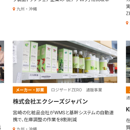
九州・沖縄
Z
メーカー・卸業
ロジザードZERO
通販事業
通
株式会社エクシーズジャパン
K
宮崎の化粧品会社がWMSと基幹システムの自動連
携で、在庫調整の作業を8割削減
在
活
九州・沖縄