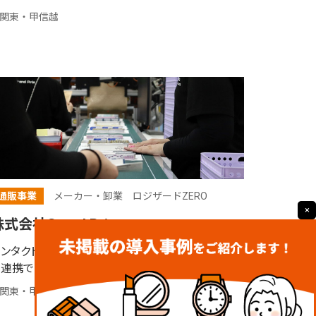
関東・甲信越
通販事業
メーカー・卸業
ロジザードZERO
×
式会社Grand Prix
コンタクトレンズのEC販売で出荷ミスゼロへ。システ
連携で自社物流を支えるWMS「ロジザードZERO」
関東・甲信越