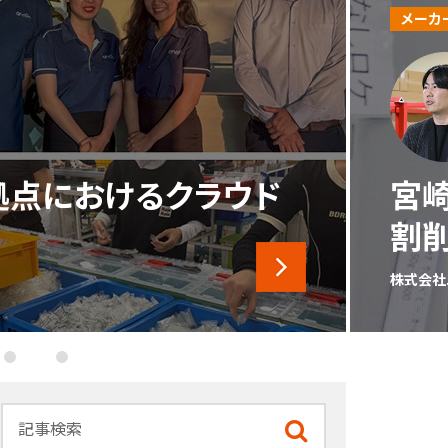
メーカ
、在庫調整の作業を8
在庫
実
KICKS L