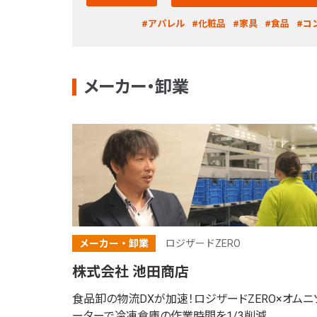
#アパレル
#化粧品
#家具
#食品
#コ
メーカー・卸業
メーカー・卸業
ロジザードZERO
株式会社 池田商店
食品卸の物流DXが加速！
ロジザードZERO×オムニ
ーターで
冷凍倉庫の作業時間を1/3削減