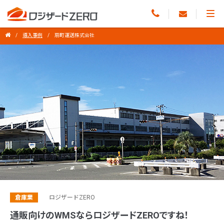
導入事例
扇町運送株式会社
倉庫業
ロジザードZERO
通販向けのWMSならロジザードZEROですね！