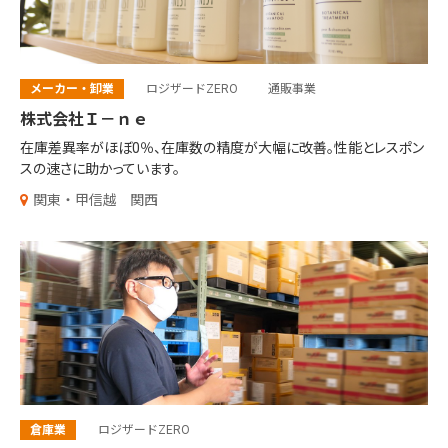
メーカー・卸業
ロジザードZERO
通販事業
株式会社Ｉ－ｎｅ
在庫差異率がほぼ0％、在庫数の精度が大幅に改善。
性能とレスポン
スの速さに助かっています。
関東・甲信越
関西
倉庫業
ロジザードZERO