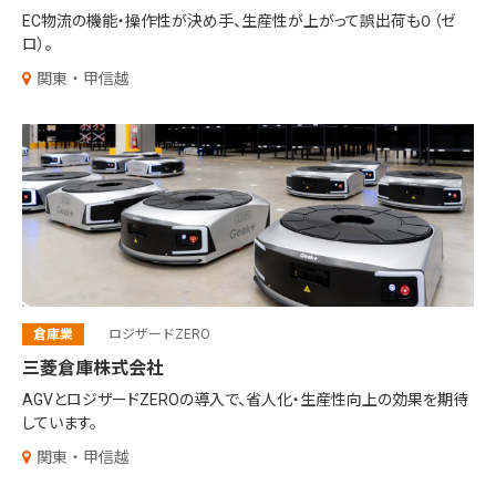
EC物流の機能・操作性が決め手、
生産性が上がって誤出荷も０（ゼ
ロ）。
関東・甲信越
倉庫業
ロジザードZERO
三菱倉庫株式会社
AGVとロジザードZEROの導入で、
省人化・生産性向上の効果を期待
しています。
関東・甲信越