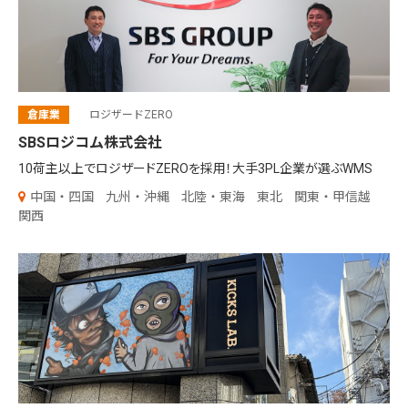
倉庫業
ロジザードZERO
SBSロジコム株式会社
10荷主以上でロジザードZEROを採用！大手3PL企業が選ぶWMS
中国・四国
九州・沖縄
北陸・東海
東北
関東・甲信越
関西