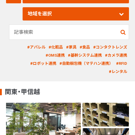
地域を選択
#アパレル
#化粧品
#家具
#食品
#コンタクトレンズ
#OMS連携
#基幹システム連携
#カメラ連携
#ロボット連携
#自動梱包機（マテハン連携）
#RFID
#レンタル
関東・甲信越