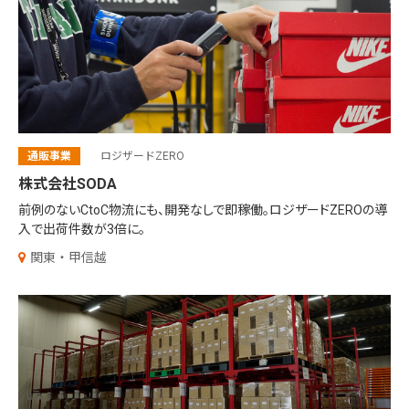
通販事業
ロジザードZERO
株式会社SODA
前例のないCtoC物流にも、開発なしで即稼働。ロジザードZEROの導
入で出荷件数が3倍に。
関東・甲信越