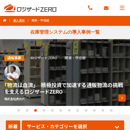
導入事例
関東・甲信越
在庫管理システムの導入事例一覧
倉庫業
ロジザードZERO
関東・甲信越
ヒューマンエラー70％削減、作業時間20％短縮を実
現。効率化と物流品質の向上、事業拡大への道を開く
ロジザードZERO導入事例
株式会社パスクリエ
新着
サービス・カテゴリーを選択