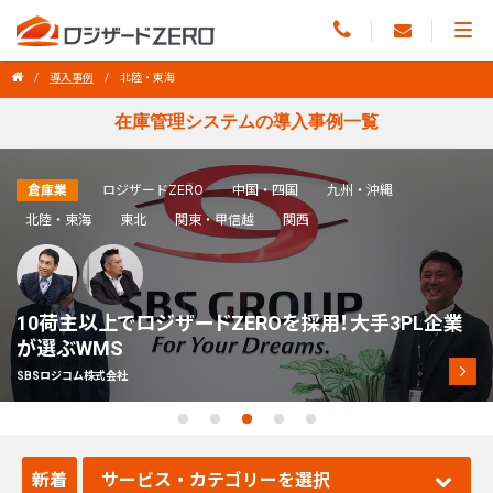
導入事例
北陸・東海
在庫管理システムの導入事例一覧
倉庫業
ロジザードZERO
中国・四国
九州・沖縄
北陸・東海
東北
関東・甲信越
関西
10荷主以上でロジザードZEROを採用！大手3PL企業
が選ぶWMS
SBSロジコム株式会社
新着
サービス・カテゴリーを選択