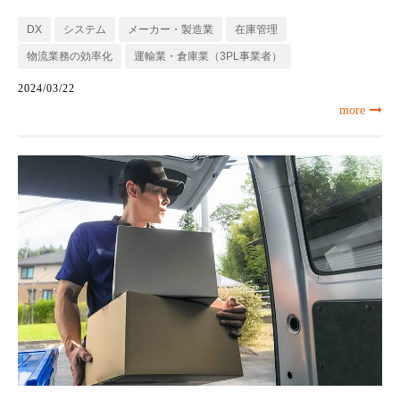
DX
システム
メーカー・製造業
在庫管理
物流業務の効率化
運輸業・倉庫業（3PL事業者）
2024/03/22
more