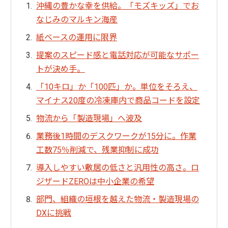
沖縄の豊かな幸を供給。「モズキッズ」でお
なじみのマルキン海産
紙ベースの運用に限界
提案のスピード感と電話対応が可能なサポー
トが決め手。
「10キロ」か「100匹」か。単位をそろえ、
マイナス20度の冷凍庫内で商品コードを設定
物流から「製造現場」へ波及
業務後1時間のデスクワークが15分に。作業
工数75％削減で、残業抑制に成功
導入しやすい敷居の低さと汎用性の高さ。ロ
ジザードZEROは中小企業の希望
部門、組織の垣根を越えた物流・製造現場の
DXに挑戦