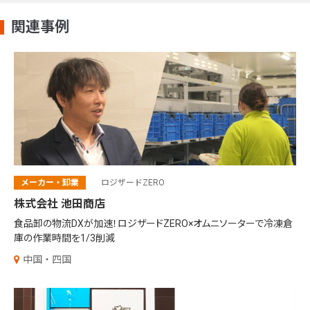
関連事例
メーカー・卸業
ロジザードZERO
株式会社 池田商店
食品卸の物流DXが加速！
ロジザードZERO×オムニソーターで
冷凍倉
庫の作業時間を1/3削減
中国・四国