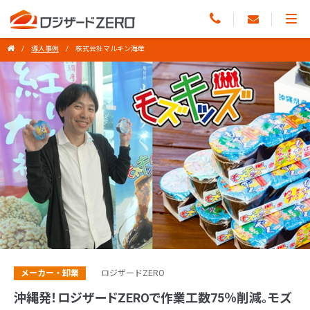
導入事例
株式会社マルキン海産
メーカー・卸業
ロジザードZERO
沖縄発！ロジザードZEROで作業工数75％削減。モズ