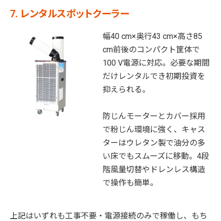
7. レンタルスポットクーラー
幅40 cm×奥行43 cm×高さ85
cm前後のコンパクト筐体で
100 V電源に対応。必要な期間
だけレンタルでき初期投資を
抑えられる。
防じんモーターとカバー採用
で粉じん環境に強く、キャス
ターはウレタン製で油分の多
い床でもスムーズに移動。4段
階風量切替やドレンレス構造
で操作も簡単。
上記はいずれも工事不要・電源接続のみで稼働し、もち