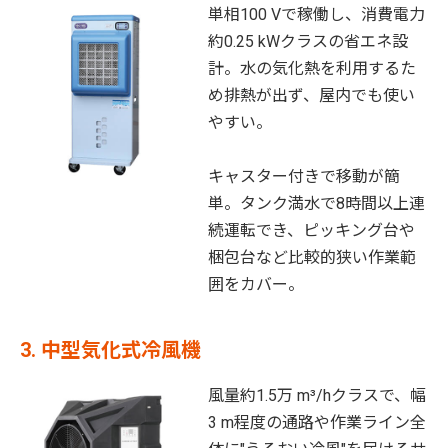
単相100 Vで稼働し、消費電力
約0.25 kWクラスの省エネ設
計。水の気化熱を利用するた
め排熱が出ず、屋内でも使い
やすい。
キャスター付きで移動が簡
単。タンク満水で8時間以上連
続運転でき、ピッキング台や
梱包台など比較的狭い作業範
囲をカバー。
3. 中型気化式冷風機
風量約1.5万 m³/hクラスで、幅
3 m程度の通路や作業ライン全