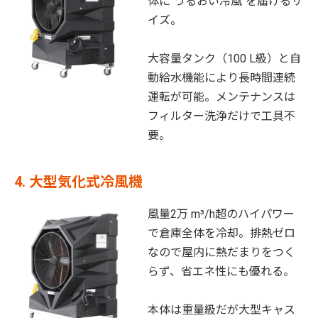
体に"うるおい冷風"を届けるサ
イズ。
大容量タンク（100 L級）と自
動給水機能により長時間連続
運転が可能。メンテナンスは
フィルター洗浄だけで工具不
要。
4. 大型気化式冷風機
風量2万 m³/h超のハイパワー
で倉庫全体を冷却。排熱ゼロ
なので屋内に熱だまりをつく
らず、省エネ性にも優れる。
本体は重量級だが大型キャス