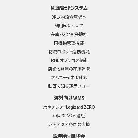
倉庫管理システム
3PL/物流倉庫様へ
利用料について
在庫・状況照会機能
同梱物管理機能
物流ロボット連携機能
RFIDオプション機能
店舗と倉庫の在庫連携
オムニチャネル対応
動画で知る運用フロー
海外向けWMS
東南アジア：Logizard ZERO
中国OEM：e-倉管
東南アジア各国の実情
説明会・相談会