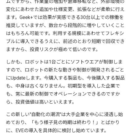
ムですから、作業量の増加や倉庫移転など、外部環境の
変化にあわせた追加や仕様変更、拡張などが柔軟に行え
ます。Geek+では効果が実感できる30台以上での稼働を
推奨していますが、数台から段階的に増やしていくこと
はもちろん可能です。利用する規模にあわせてフレキシ
ブルに導入できるうえに、前述のとおり短期で回収でき
ますから、投資リスクが極めて低いのです。
しかも、ロボットは1台ごとにソフトウエアが制御しま
すので、ロボットの新たな動きや制御が開発されるごと
にUpdateします。今購入する製品も、今後購入する製品
も、中身は古くなりません。初期型を導入した企業で
も、常に最新の制御でオペレーションできるのですか
ら、投資価値は高いといえます。
この新しい"自動化の潮流"は大手企業を中心に浸透し始
めており、「もう様子見の時期は終わり！」とばかり
に、EVEの導入を具体的に検討し始めています。