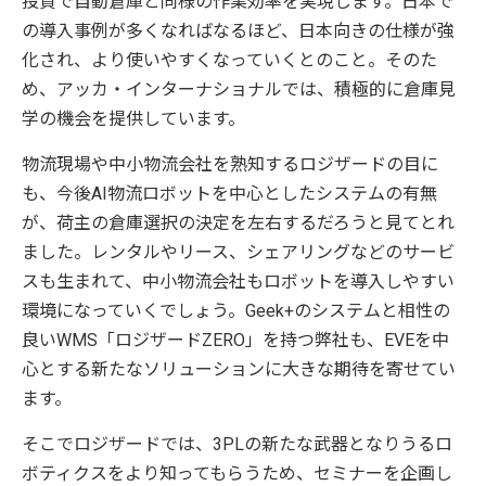
投資で自動倉庫と同様の作業効率を実現します。日本で
の導入事例が多くなればなるほど、日本向きの仕様が強
化され、より使いやすくなっていくとのこと。そのた
め、アッカ・インターナショナルでは、積極的に倉庫見
学の機会を提供しています。
物流現場や中小物流会社を熟知するロジザードの目に
も、今後AI物流ロボットを中心としたシステムの有無
が、荷主の倉庫選択の決定を左右するだろうと見てとれ
ました。レンタルやリース、シェアリングなどのサービ
スも生まれて、中小物流会社もロボットを導入しやすい
環境になっていくでしょう。Geek+のシステムと相性の
良いWMS「ロジザードZERO」を持つ弊社も、EVEを中
心とする新たなソリューションに大きな期待を寄せてい
ます。
そこでロジザードでは、3PLの新たな武器となりうるロ
ボティクスをより知ってもらうため、セミナーを企画し