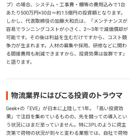
プ）の場合、システム・工事費・棚等の費用込みで1台
あたり500万円×30台＝約1.5億円の投資額となります。
しかし、代表取締役の加藤大和氏は、「メンテナンスが
容易でランニングコストが小さく、2～3年で減価償却が
可能です。その後は利益を生むだけですから、コスト競
争力が生まれます。人材の募集や採用、研修などに関わ
る間接費用も削減できますから、投資効果は抜群です」
と語ります。
物流業界にはびこる投資のトラウマ
Geek+の「EVE」が日本に上陸して1年。「高い投資効
果」で注目を集めているものの、先を競っての導入とい
う状況にはまだ至っていません。特に3PLのように荷主
次第で荷物の状況が刻々と変わる業態では、自社で荷物