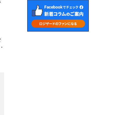
バ
ピ
ク・