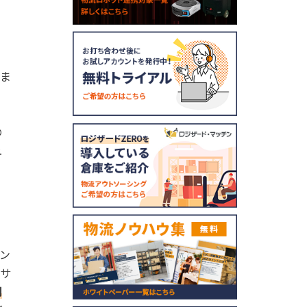
しま
と
の
ュ
ナン
のサ
利