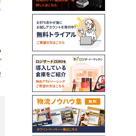
入
、
ニ
品
。
で
促