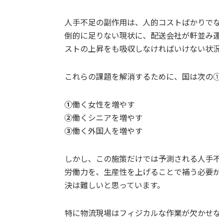
人手不足の副作用は、人的コストばかりで
倒的に足りない現状に、配送会社が軒並み
ストの上昇をも吸収しなければいけない状
これらの課題を解消するために、国は次の
①
働く女性を増やす
②
働くシニアを増やす
③
働く外国人を増やす
しかし、この施策だけでは予測される人手
労働力を、生産性を上げることで補う必要
決は難しいと思っています。
特に物流現場はフィジカルな作業が欠かせ