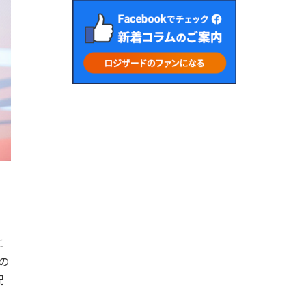
に
の
況