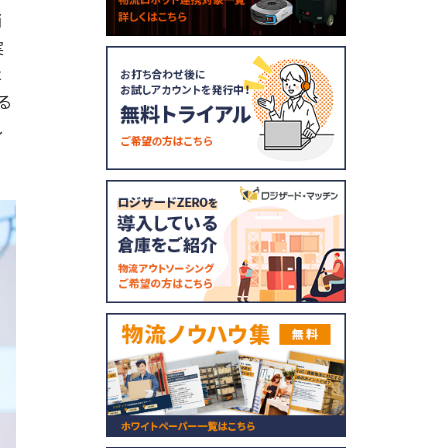
消
実
は
る
し