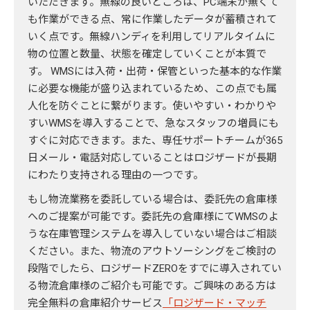
いただきます。無線の良いところは、PC端末が無くて
も作業ができる点、常に作業したデータが蓄積されて
いく点です。無線ハンディを利用してリアルタイムに
物の位置と数量、状態を確定していくことが本質で
す。 WMSには入荷・出荷・保管といった基本的な作業
に必要な機能が盛り込まれているため、この点でも属
人化を防ぐことに繋がります。使いやすい・わかりや
すいWMSを導入することで、急なスタッフの増員にも
すぐに対応できます。また、専任サポートチームが365
日メール・電話対応していることはロジザードが長期
にわたり支持される理由の一つです。
もし物流業務を委託している場合は、委託先の倉庫様
へのご提案が可能です。委託先の倉庫様にてWMSのよ
うな在庫管理システムを導入していない場合はご相談
ください。また、物流のアウトソーシングをご検討の
段階でしたら、ロジザードZEROをすでに導入されてい
る物流倉庫様のご紹介も可能です。ご興味のある方は
完全無料の倉庫紹介サービス
「ロジザード・マッチ