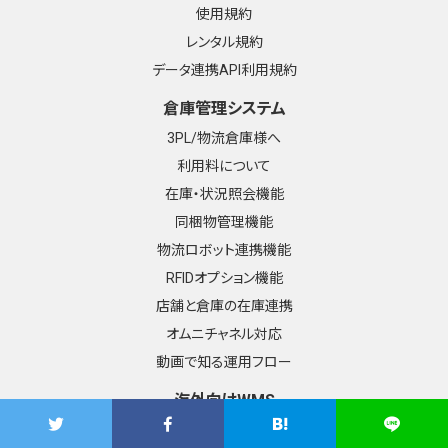
使用規約
レンタル規約
データ連携API利用規約
倉庫管理システム
3PL/物流倉庫様へ
利用料について
在庫・状況照会機能
同梱物管理機能
物流ロボット連携機能
RFIDオプション機能
店舗と倉庫の在庫連携
オムニチャネル対応
動画で知る運用フロー
海外向けWMS
東南アジア：Logizard ZERO