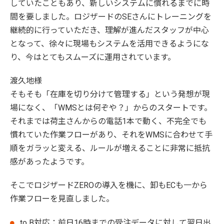
していたこともあり、新しいシステムに慣れるまでに時
間を要しました。ロジザードのSEさんにトレーニングを
継続的に行っていただき、理解が進んだスタッフが中心
となって、徐々に現場もシステムを活用できるようにな
り、今はとてもスムーズに運用されています。
渡久地様
そもそも「在庫を切り分けて管理する」という発想が現
場になく、「WMSとは何ぞや？」からのスタートです。
それまでは荷主さんからの電話1本で動く、不完全でも
慣れていた作業フローがあり、それをWMSに合わせて手
順をガラッと変える、ルールが増えることに非常に抵抗
感があったようです。
そこでロジザードZEROの導入を機に、卸もECも一から
作業フローを見直しました。
to B対応：前日16時までの受注データに対して翌日出