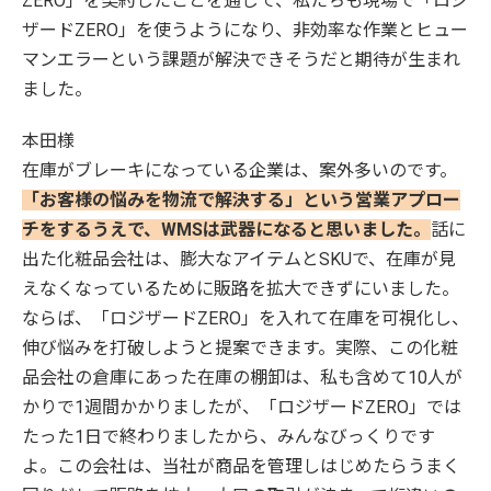
ZERO」を契約したことを通じて、私たちも現場で「ロジ
ザードZERO」を使うようになり、非効率な作業とヒュー
マンエラーという課題が解決できそうだと期待が生まれ
ました。
本田様
在庫がブレーキになっている企業は、案外多いのです。
「お客様の悩みを物流で解決する」という営業アプロー
チをするうえで、WMSは武器になると思いました。
話に
出た化粧品会社は、膨大なアイテムとSKUで、在庫が見
えなくなっているために販路を拡大できずにいました。
ならば、「ロジザードZERO」を入れて在庫を可視化し、
伸び悩みを打破しようと提案できます。実際、この化粧
品会社の倉庫にあった在庫の棚卸は、私も含めて10人が
かりで1週間かかりましたが、「ロジザードZERO」では
たった1日で終わりましたから、みんなびっくりです
よ。この会社は、当社が商品を管理しはじめたらうまく