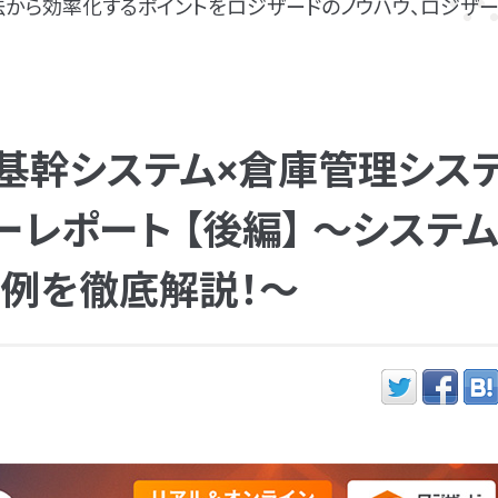
から効率化するポイントをロジザードのノウハウ、ロジザー
！基幹システム×倉庫管理シス
レポート 【後編】 ～システ
事例を徹底解説！～