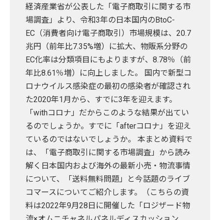
経済産業省が公表した「電子商取引に関する市
場調査」より、令和3年の日本国内のBtoC-
EC（消費者向け電子商取引）市場規模は、20.7
兆円（前年比7.35%増）に拡大、物販系分野の
EC化率は分類項目にもよりますが、8.78％（前
年比8.61％増）に向上しました。 国内で新型コ
ロナウイルス感染症の最初の感染者が確認され
た2020年1月から、すでに3年を迎えます。
「withコロナ」だからこのような結果が出てい
るのでしょうか。すでに「afterコロナ」を迎え
ているのではないでしょうか。 本まとめ資料で
は、「電子商取引に関する市場調査」から読み
解く日本国内および海外の最新小売・物流事情
について、「送料無料問題」と今話題のライブ
コマースについてご紹介します。（こちらの資
料は2022年9月28日に開催した「ロジザード物
流×オムニチャネルパネルディスカッション