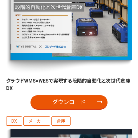
クラウドWMS×WESで実現する段階的自動化と次世代倉庫
DX
ダウンロード
DX
メーカー
倉庫