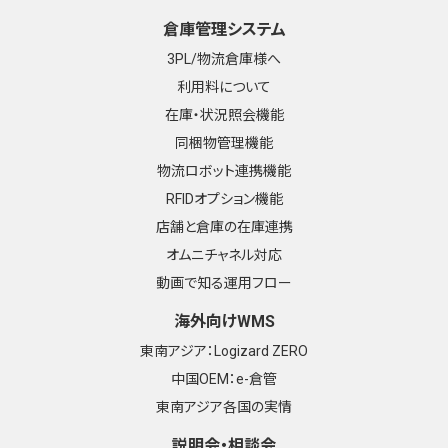
倉庫管理システム
3PL/物流倉庫様へ
利用料について
在庫・状況照会機能
同梱物管理機能
物流ロボット連携機能
RFIDオプション機能
店舗と倉庫の在庫連携
オムニチャネル対応
動画で知る運用フロー
海外向けWMS
東南アジア：Logizard ZERO
中国OEM：e-倉管
東南アジア各国の実情
説明会・相談会