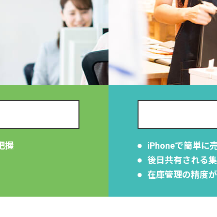
把握
iPhoneで簡単
後日共有される集
在庫管理の精度が